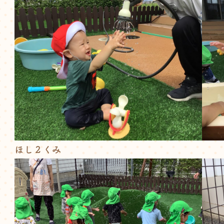
ほし２くみ