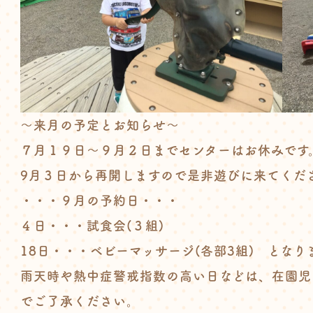
～来月の予定とお知らせ～
７月１９日〜９月２日までセンターはお休みです
9月３日から再開しますので是非遊びに来てくだ
・・・９月の予約日・・・
４日・・・試食会(３組)
18日・・・ベビーマッサージ(各部3組) となり
雨天時や熱中症警戒指数の高い日などは、在園児
でご了承ください。